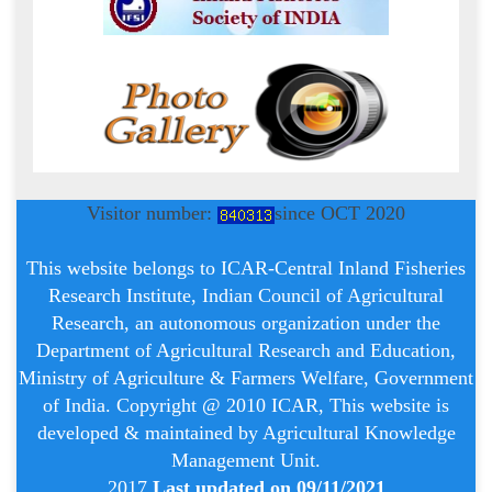
Visitor number:
since OCT 2020
This website belongs to ICAR-Central Inland Fisheries
Research Institute, Indian Council of Agricultural
Research, an autonomous organization under the
Department of Agricultural Research and Education,
Ministry of Agriculture & Farmers Welfare, Government
of India. Copyright @ 2010 ICAR, This website is
developed & maintained by Agricultural Knowledge
Management Unit.
2017
Last updated on 09/11/2021