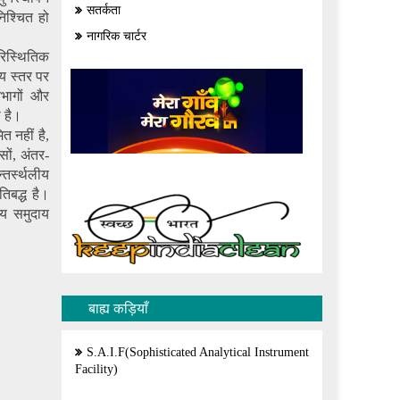
सतर्कता
निश्चित हो
नागरिक चार्टर
ारिस्थितिक
ीय स्तर पर
िभागों और
 है।
 नहीं है,
सों, अंतर-
तर्स्थलीय
तिबद्ध है।
्य समुदाय
बाह्य कड़ियाँ
S.A.I.F(Sophisticated Analytical Instrument
Facility)