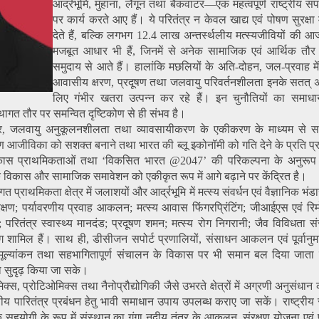
आर्द्रभूमि, मुहाना, लैगून तथा बैकवाटर—एक महत्वपूर्ण राष्ट्रीय सं
पर कार्य करते आए हैं। ये परितंत्र न केवल खाद्य एवं पोषण सुरक्षा 
देते हैं, बल्कि लगभग 12.4 लाख अन्तर्स्थलीय मत्स्यजीवियों की आ
मजबूत आधार भी हैं, जिनमें से अनेक सामाजिक एवं आर्थिक तौर 
समुदाय से आते हैं। हालांकि मछलियों के अति-दोहन, जल-प्रवाह में
आवासीय क्षरण, प्रदूषण तथा जलवायु परिवर्तनशीलता इनके सतत् अस
लिए गंभीर खतरा उत्पन्न कर रहे हैं। इन चुनौतियों का समाधान
ागत तौर पर समन्वित दृष्टिकोण से ही संभव है।
ाचार, जलवायु अनुकूलनशीलता तथा व्यावसायीकरण के एकीकरण के माध्यम से स
ीण आजीविका को सशक्त बनाने तथा भारत की ब्लू इकोनॉमी को गति देने के प्रति प्र
 विकास प्राथमिकताओं तथा ‘विकसित भारत @2047’ की परिकल्पना के अनुरूप ह
क विकास और सामाजिक समावेशन को एकीकृत रूप में आगे बढ़ाने पर केंद्रित है।
 प्राथमिकता क्षेत्र में जलाशयों और आर्द्रभूमि में मत्स्य संवर्धन एवं वैज्ञानिक भंड
ंरक्षण; पर्यावरणीय प्रवाह आकलन; मत्स्य आवास फिंगरप्रिंटिंग; जीआईएस एवं रिम
रितंत्र स्वास्थ्य मानदंड; प्रदूषण शमन; मत्स्य रोग निगरानी; जैव विविधता सं
िंग शामिल हैं। साथ ही, डीसीजन सपोर्ट प्रणालियों, संसाधन आकलन एवं पूर्वानु
क मूल्यांकन तथा सहभागितापूर्ण संचालन के विकास पर भी समान बल दिया जाता 
ो सुदृढ़ किया जा सके।
स, प्रोटिओमिक्स तथा नैनोप्रौद्योगिकी जैसे उभरते क्षेत्रों में अग्रणी अनुसंधान क
पारितंत्र प्रबंधन हेतु भावी समाधान उपाय उपलब्ध कराए जा सकें। राष्ट्रीय स्
िक सहयोगी के रूप में संस्थान का गंगा नदीय तंत्र के आकलन, संरक्षण योजना एवं प