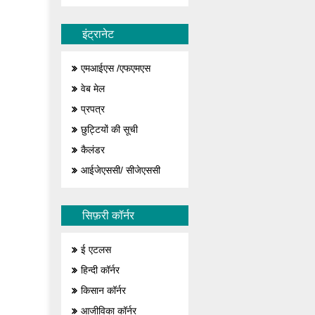
इंट्रानेट
एमआईएस /एफएमएस
वेब मेल
प्रपत्र
छुट्टियों की सूची
कैलंडर
आईजेएससी/ सीजेएससी
सिफ़री कॉर्नर
ई एटलस
हिन्दी कॉर्नर
किसान कॉर्नर
आजीविका कॉर्नर