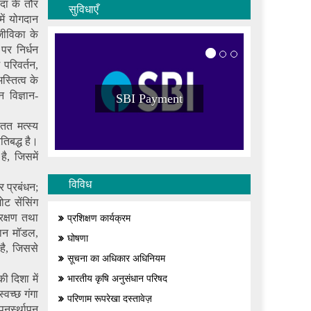
पदा के तौर
सुविधाएँ
में योगदान
जीविका के
पर निर्धन
 परिवर्तन,
्तित्व के
 विज्ञान-
SBI Payment
तत मत्स्य
तिबद्ध है।
ै, जिसमें
विविध
ार प्रबंधन;
ोट सेंसिंग
रक्षण तथा
प्रशिक्षण कार्यक्रम
मान मॉडल,
घोषणा
है, जिससे
सूचना का अधिकार अधिनियम
ी दिशा में
भारतीय कृषि अनुसंधान परिषद
वच्छ गंगा
परिणाम रूपरेखा दस्तावेज़
ुनर्स्थापन