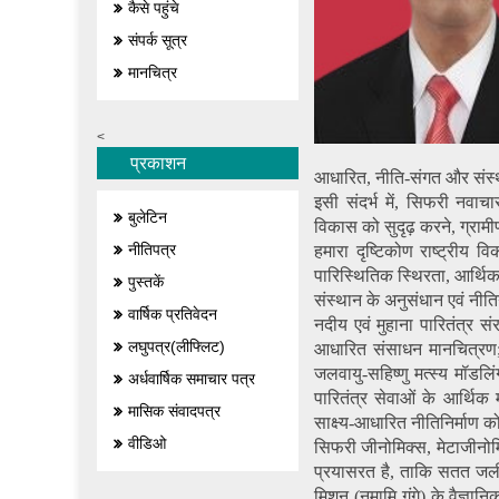
कैसे पहुंचे
संपर्क सूत्र
मानचित्र
<
प्रकाशन
आधारित, नीति-संगत और संस्थ
इसी संदर्भ में, सिफरी नव
बुलेटिन
विकास को सुदृढ़ करने, ग्राम
नीतिपत्र
हमारा दृष्टिकोण राष्ट्रीय
पारिस्थितिक स्थिरता, आर्थि
पुस्तकें
संस्थान के अनुसंधान एवं नीतिगत
वार्षिक प्रतिवेदन
नदीय एवं मुहाना पारितंत्र स
लघुपत्र(लीफ्लिट)
आधारित संसाधन मानचित्रण; प
जलवायु-सहिष्णु मत्स्य मॉडल
अर्धवार्षिक समाचार पत्र
पारितंत्र सेवाओं के आर्थि
मासिक संवादपत्र
साक्ष्य-आधारित नीतिनिर्माण क
वीडिओ
सिफरी जीनोमिक्स, मेटाजीनोमिक्
प्रयासरत है, ताकि सतत जलीय 
मिशन (नमामि गंगे) के वैज्ञान