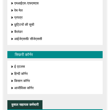
एमआईएस /एफएमएस
वेब मेल
प्रपत्र
छुट्टियों की सूची
कैलंडर
आईजेएससी/ सीजेएससी
सिफ़री कॉर्नर
ई एटलस
हिन्दी कॉर्नर
किसान कॉर्नर
आजीविका कॉर्नर
कुशल सहायक कर्मचारी