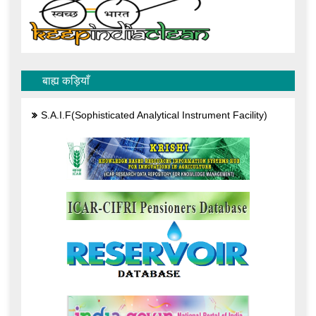
बाह्य कड़ियाँ
S.A.I.F(Sophisticated Analytical Instrument Facility)