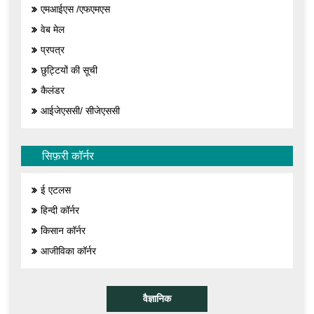
एमआईएस /एफएमएस
वेब मेल
प्रपत्र
छुट्टियों की सूची
कैलंडर
आईजेएससी/ सीजेएससी
सिफ़री कॉर्नर
ई एटलस
हिन्दी कॉर्नर
किसान कॉर्नर
आजीविका कॉर्नर
वैज्ञानिक