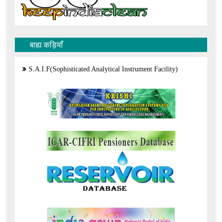
बाह्य कड़ियाँ
S.A.I.F(Sophisticated Analytical Instrument Facility)