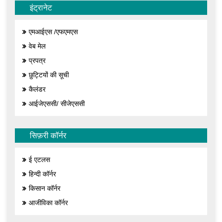
इंट्रानेट
एमआईएस /एफएमएस
वेब मेल
प्रपत्र
छुट्टियों की सूची
कैलंडर
आईजेएससी/ सीजेएससी
सिफ़री कॉर्नर
ई एटलस
हिन्दी कॉर्नर
किसान कॉर्नर
आजीविका कॉर्नर