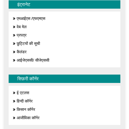
इंट्रानेट
एमआईएस /एफएमएस
वेब मेल
प्रपत्र
छुट्टियों की सूची
कैलंडर
आईजेएससी/ सीजेएससी
सिफ़री कॉर्नर
ई एटलस
हिन्दी कॉर्नर
किसान कॉर्नर
आजीविका कॉर्नर