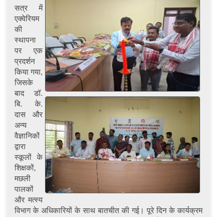
सत्र में
एक्वेरियम
की
स्थापना
पर एक
प्रदर्शन
किया गया,
जिसके
बाद डॉ.
बि. के.
दास और
अन्य
वैज्ञानिकों
द्वारा
स्कूलों के
शिक्षकों,
मछली
पालकों
और मत्स्य
विभाग के अधिकारियों के साथ बातचीत की गई। पूरे दिन के कार्यक्रम