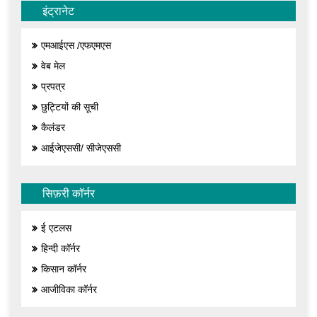
इंट्रानेट
एमआईएस /एफएमएस
वेब मेल
प्रपत्र
छुट्टियों की सूची
कैलंडर
आईजेएससी/ सीजेएससी
सिफ़री कॉर्नर
ई एटलस
हिन्दी कॉर्नर
किसान कॉर्नर
आजीविका कॉर्नर