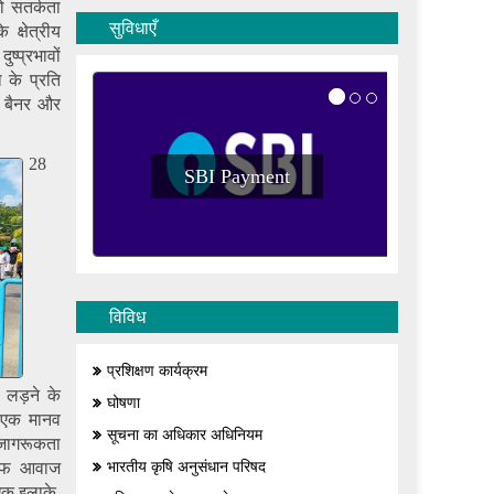
ो सतर्कता
सुविधाएँ
क्षेत्रीय
ष्प्रभावों
 के प्रति
र, बैनर और
28
SBI Payment
SBI P
विविध
प्रशिक्षण कार्यक्रम
े लड़ने के
घोषणा
ए एक मानव
सूचना का अधिकार अधिनियम
 जागरूकता
लाफ आवाज
भारतीय कृषि अनुसंधान परिषद
 एक इलाके,