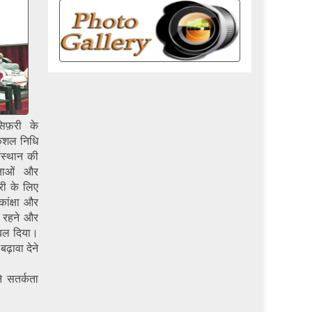
सिफ़री के
कुशल निधि
संस्थान की
ेताओं और
री के लिए
कांक्षा और
क रहने और
बल दिया।
ढ़ावा देने
।
े सतर्कता