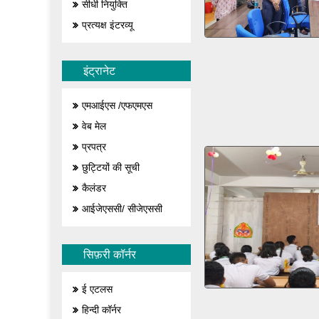
सीधी नियुक्ति
प्रत्यक्ष इंटरव्यू
इंट्रानेट
एमआईएस /एफएमएस
वेब मेल
प्रपत्र
छुट्टियों की सूची
कैलंडर
आईजेएससी/ सीजेएससी
सिफ़री कॉर्नर
ई एटलस
हिन्दी कॉर्नर