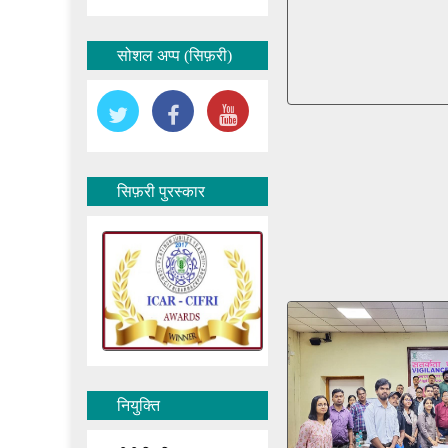
सोशल अप्प (सिफ़री)
सिफ़री पुरस्कार
नियुक्ति