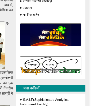
परिणाम रूपरेखा दस्तावेज़
 बाद में,
सतर्कता
योगिता का
नागरिक चार्टर
इस
 तात्कालिक
्नोत्तरी
बर को एक
ी केंद्रीय
बाह्य कड़ियाँ
छात्रों ने
S.A.I.F(Sophisticated Analytical
Instrument Facility)