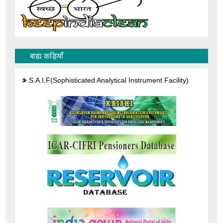
बाह्य कड़ियाँ
S.A.I.F(Sophisticated Analytical Instrument Facility)