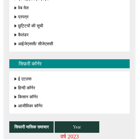
वेब मेल
प्रपत्र
छुट्टियों की सूची
कैलंडर
आईजेएससी/ सीजेएससी
सिफ़री कॉर्नर
ई एटलस
हिन्दी कॉर्नर
किसान कॉर्नर
आजीविका कॉर्नर
सिफारी मासिक समाचार
Year
वर्ष 2023