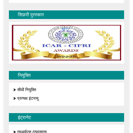
सिफ़री पुरस्कार
नियुक्ति
सीधी नियुक्ति
प्रत्यक्ष इंटरव्यू
इंट्रानेट
एमआईएस /एफएमएस